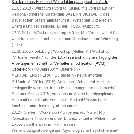
Klinikinternes Fort- und Weiterbildungsangebot für Ärzte
).
21.03.2018 - Würzburg | Vortrag (Müller, M.) Vortrag auf der
Regionalkonferenz Masterplan BAYERN DIGITAL II, des
Bayerischen Staatsministerium für Wirtschaft und Medien,
Energie und Technologie, an der FHWS, Würzburg.
22.11.2017 - Würzburg | Vortrag (Müller, M.) "Arbeitswelt 4.0 in
Unterfranken" im Technologie- und Gründerzentrum Würzburg
(TGZ).
21.10.2016 - Salzburg | Workshop (Müller, M.) Workshop
"Virtuelle Realität" auf der
18. wissenschaftlichen Tagung der
Arbeitsgemeinschaft für Verhaltensmodifikation (AVM)
Österreich
. / 40 Jahre AVM Österreich /
VERHALTENSTHERAPIE / gestern - heute -morgen
P. Pauli, M. Müller (2015) Workshop „Virtual reality as an
ecologically valid tool to study and change fear and anxiety“.
Summer School 2015 „Emotions in Motion-Interdisciplinary
Approaches to Study Emotions“. Medical University of
Innsbruck and University of Innsbruck.
2012 - Gießen | Workshop (Mühlberger, A., Müller, M.)
"Spezifische Phobien und der Einsatz virtueller Welten in der
Expositionstherapie, im Rahmen des
Weiterbildungsstudiengangs Psychologische Psychotherapie",