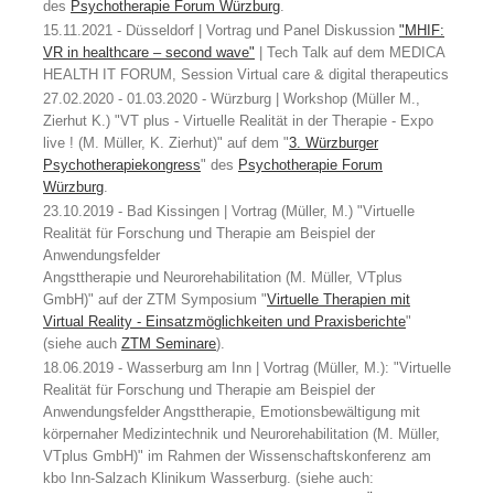
des
Psychotherapie Forum Würzburg
.
15.11.2021 - Düsseldorf | Vortrag und Panel Diskussion
"MHIF:
VR in healthcare – second wave"
| Tech Talk auf dem MEDICA
HEALTH IT FORUM, Session Virtual care & digital therapeutics
27.02.2020 - 01.03.2020 - Würzburg | Workshop (Müller M.,
Zierhut K.) "VT plus - Virtuelle Realität in der Therapie - Expo
live ! (M. Müller, K. Zierhut)" auf dem "
3. Würzburger
Psychotherapiekongress
" des
Psychotherapie Forum
Würzburg
.
23.10.2019 - Bad Kissingen | Vortrag (Müller, M.) "Virtuelle
Realität für Forschung und Therapie am Beispiel der
Anwendungsfelder
Angsttherapie und Neurorehabilitation (M. Müller, VTplus
GmbH)" auf der ZTM Symposium "
Virtuelle Therapien mit
Virtual Reality - Einsatzmöglichkeiten und Praxisberichte
"
(siehe auch
ZTM Seminare
).
18.06.2019 - Wasserburg am Inn | Vortrag (Müller, M.): "Virtuelle
Realität für Forschung und Therapie am Beispiel der
Anwendungsfelder Angsttherapie, Emotionsbewältigung mit
körpernaher Medizintechnik und Neurorehabilitation (M. Müller,
VTplus GmbH)" im Rahmen der Wissenschaftskonferenz am
kbo Inn-Salzach Klinikum Wasserburg. (siehe auch: