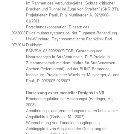
Im Rahmen des Verbundprojekts "Schutz kritischer
Brücken und Tunnel im Zuge von Straßen" (SKRIBT).
Projektleiter: Pauli, P. & Mühlberger, A. 02/2008-
01/2011
Forschungskooperation; Einsatz des
06/2006
Flugsimulatorsystems bei der Flugangst-Behandlung.
-
Uni-Würzburg, Psychosomatische Fachklinik Bad
07/2014
Dürkheim.
BMVBW, 03.390/2005/FGB; Gestaltung von
Notausgängen in Straßentunneln. FuE-Projekt in
Zusammenarbeit mit dem Institut für Straßenwesen
Aachen (federführend) und der BUNG Beratende
Ingenieure. Projektleiter Würzburg: Mühlberger, A. and
Pauli, P. 09/2005-02/2007
Umsetzung experimenteller Designs in VR
Emotionsregulation bei Höhenangst (Hettinger, M.,
2008)
Annäherungs- und Vermeidungsverhalten bei sozialer
Ängstlichkeit (Großeibl, M., 2007)
Wahrnehmung von Tunnelnotausgängen in
Abhängigkeit von Angst und der Gestaltung der