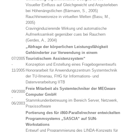
Visueller Einfluss auf Gleichgewicht und Angsterleben
bei Höhenängstlichen (Bärmann, S., 2005)
Rauchhinweisreize in virtuellen Welten (Basu, M.,
2005)
Cravinginduzierende Wirkung und automatische
Aufmerksamkeit gegenüber cues bei Rauchern
(Gerdes, A., 2004)
„Abfrage der körperlichen Leistungsfähigkeit
Gehbinderter zur Verwendung in einem
07/2005
Touristischem Assistenzsystem“
-
Konzeption und Erstellung eines Fragebogenentwurfs
11/2005
Honorararbeit für Anwendungszentrum Systemtechnik
der TU-Ilmenau, FHG für Informations- und
Datenverarbeitung IITB
Freie Mitarbeit als Systemtechniker der MEGware
09/2000
Computer GmbH
-
Stammkundenbetreuung im Bereich Server, Netzwerk,
06/2003
Praxissoftware
Portierung des für i860-Parallelrechner entwickelten
Programmsystems „SASCIA“ auf SUN-
Workstations
Entwurf und Programmierung des LINDA-Konzepts für