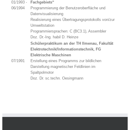
01/1993 -
Fachgebiets“
06/1994
Programmierung der Benutzeroberfläche und
Datenvisualisierung
Realisierung eines Übertragungsprotokolls von/zur
Umweltstation
Programmiersprachen: C (BC3.1), Assembler
Doz. Dr.-Ing. habil D. Heinze
Schülerpraktikum an der TH Ilmenau, Fakultät
Elektrotechnik/Informationstechnik, FG
Elektrische Maschinen
07/1991
Erstellung eines Programms zur bildlichen
Darstellung magnetischer Feldlinien im
Spaltpolmotor
Doz. Dr. sc.techn. Oesingmann