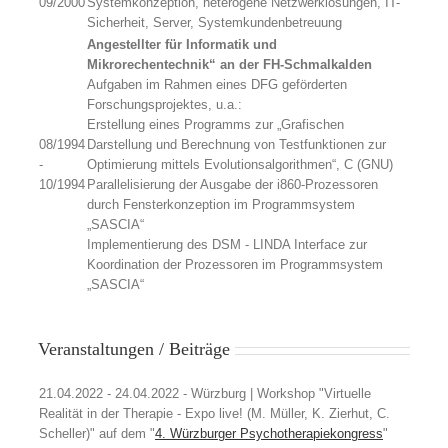
09/2000
Systemkonzeption, heterogene Netzwerklösungen, IT-
Sicherheit, Server, Systemkundenbetreuung
Angestellter für Informatik und
Mikrorechentechnik“ an der FH-Schmalkalden
Aufgaben im Rahmen eines DFG geförderten
Forschungsprojektes, u.a.:
Erstellung eines Programms zur „Grafischen
08/1994
Darstellung und Berechnung von Testfunktionen zur
-
Optimierung mittels Evolutionsalgorithmen“, C (GNU)
10/1994
Parallelisierung der Ausgabe der i860-Prozessoren
durch Fensterkonzeption im Programmsystem
„SASCIA“
Implementierung des DSM - LINDA Interface zur
Koordination der Prozessoren im Programmsystem
„SASCIA“
Veranstaltungen / Beiträge
21.04.2022 - 24.04.2022 - Würzburg | Workshop "Virtuelle
Realität in der Therapie - Expo live! (M. Müller, K. Zierhut, C.
Scheller)" auf dem "
4. Würzburger Psychotherapiekongress
"