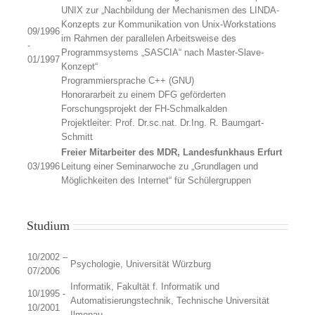
UNIX zur „Nachbildung der Mechanismen des LINDA-
Konzepts zur Kommunikation von Unix-Workstations
09/1996
im Rahmen der parallelen Arbeitsweise des
-
Programmsystems „SASCIA“ nach Master-Slave-
01/1997
Konzept“
Programmiersprache C++ (GNU)
Honorararbeit zu einem DFG geförderten
Forschungsprojekt der FH-Schmalkalden
Projektleiter: Prof. Dr.sc.nat. Dr.Ing. R. Baumgart-
Schmitt
Freier Mitarbeiter des MDR, Landesfunkhaus Erfurt
03/1996
Leitung einer Seminarwoche zu „Grundlagen und
Möglichkeiten des Internet“ für Schülergruppen
Studium
10/2002 –
Psychologie, Universität Würzburg
07/2006
Informatik, Fakultät f. Informatik und
10/1995 -
Automatisierungstechnik, Technische Universität
10/2001
Ilmenau