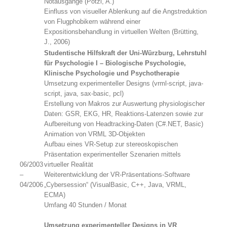
Notausgänge (Pötzl, A.)
Einfluss von visueller Ablenkung auf die Angstreduktion
von Flugphobikern während einer
Expositionsbehandlung in virtuellen Welten (Brütting,
J., 2006)
Studentische Hilfskraft der Uni-Würzburg, Lehrstuhl
für Psychologie I – Biologische Psychologie,
Klinische Psychologie und Psychotherapie
Umsetzung experimenteller Designs (vrml-script, java-
script, java, sax-basic, pcl)
Erstellung von Makros zur Auswertung physiologischer
Daten: GSR, EKG, HR, Reaktions-Latenzen sowie zur
Aufbereitung von Headtracking-Daten (C#.NET, Basic)
Animation von VRML 3D-Objekten
Aufbau eines VR-Setup zur stereoskopischen
Präsentation experimenteller Szenarien mittels
06/2003
virtueller Realität
–
Weiterentwicklung der VR-Präsentations-Software
04/2006
„Cybersession“ (VisualBasic, C++, Java, VRML,
ECMA)
Umfang 40 Stunden / Monat
Umsetzung experimenteller Designs in VR